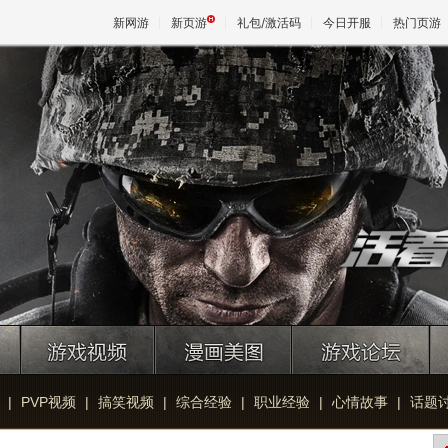
新网游
新页游
礼包/激活码
今日开服
热门页游
魔兽
天堂
王权与
|
PVP视频
|
搞笑视频
|
综合经验
|
职业经验
|
心情故事
|
话题