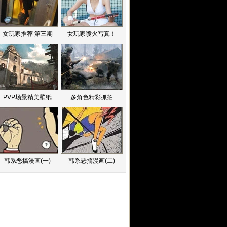
女玩家推荐 第三期
女玩家喷火写真！
PVP场景精美壁纸
多角色精彩抓拍
韩系恶搞漫画(一)
韩系恶搞漫画(二)