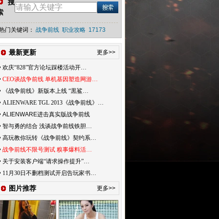
搜
索
热门关键词：
战争前线
职业攻略
17173
最新更新
更多>>
欢庆“828”官方论坛踩楼活动开…
CEO谈战争前线 单机基因塑造网游…
《战争前线》新版本上线 “黒鲨…
ALIENWARE TGL 2013《战争前线》…
ALIENWARE进击真实版战争前线
智与勇的结合 浅谈战争前线铁胆…
高玩教你玩转《战争前线》契约系…
战争前线不限号测试 糗事爆料活…
关于安装客户端“请求操作提升”…
11月30日不删档测试开启告玩家书…
图片推荐
更多>>