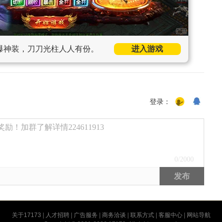
爆神装，刀刀光柱人人有份。
进入游戏
登录：
励！加群了解详情224611913
0
/2000
发布
关于17173
|
人才招聘
|
广告服务
|
商务洽谈
|
联系方式
|
客服中心
|
网站导航