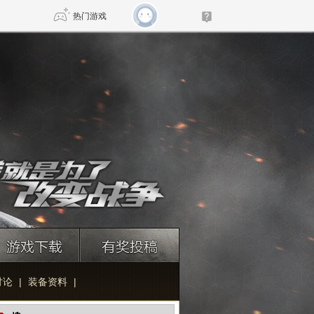
热门游戏
DNF
传奇4
剑网3旗舰版
新天龙八部
自由
诛仙世界
新仙侠5
讨论
|
装备资料
|