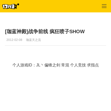
战争前线
>
游戏视频
>
正文
[珈蓝神殿]战争前线 疯狂喷子SHOW
2012-02-08
珈蓝天之流
个人游戏ID：JL丶偏锋之剑 常混 个人竞技 求指点