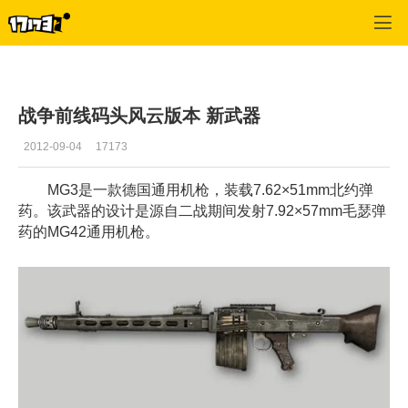
战争前线
>
游戏资料
>
正文
战争前线码头风云版本 新武器
2012-09-04
17173
MG3是一款德国通用机枪，装载7.62×51mm北约弹
药。该武器的设计是源自二战期间发射7.92×57mm毛瑟弹
药的MG42通用机枪。