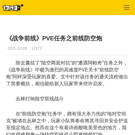
战争前线
>
游戏攻略
>
正文
《战争前线》PVE任务之前线防空炮
2011-12-29
17173
除去囊括了“陆空两面对抗”的“遭遇阿帕奇”任务之外，
《战争前线》中极为激烈的高难度PVE关卡“前线防空
炮”同样深受玩家的喜爱。文中针对该任务的通关流程做出
了简要概括，相信能给新人玩家带来些许启发。
丛林打响陆空双线战斗
在“前线防空炮”任务中，拥有强大杀力伤的“地对空坦
克”被堵在丛林之中，玩家小队将奉命将其寻回并安全护送
至指定地点。然而在这个有着诗画般唯美景色的地方，我
们也很难想像一场陆空双线战斗即将悄然打响。