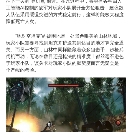
往下一关的“登机点”前进。在此过程中，将会有各种由人
工智能AI控制的敌军对玩家小队展开全方位狙击，建议散
人队伍采用缓慢突进的方式稳定前行，这样将能极大程度
降低死亡人次。
“地对空坦克”的被困地是一处景色唯美的山林地域，
玩家小队需要寻找到坦克并护送其到达目的地才算完全通
关。而另一方面，山林中同样隐藏着众多狙击手、步枪兵
伺机而动，无论在数目还是枪法的精准度上都丝毫不逊色
于玩家小队，该关卡对玩家小队的默契度而言无疑会是一
个严峻的考验。