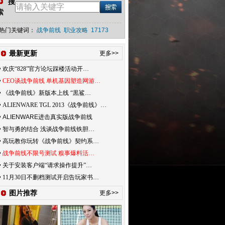
搜
索
热门关键词：
战争前线
职业攻略
17173
最新更新
更多>>
欢庆“828”官方论坛踩楼活动开…
CEO谈战争前线 单机基因塑造网游…
《战争前线》新版本上线 “黒鲨…
ALIENWARE TGL 2013《战争前线》…
ALIENWARE进击真实版战争前线
智与勇的结合 浅谈战争前线铁胆…
高玩教你玩转《战争前线》契约系…
战争前线不限号测试 糗事爆料活…
关于安装客户端“请求操作提升”…
11月30日不删档测试开启告玩家书…
图片推荐
更多>>