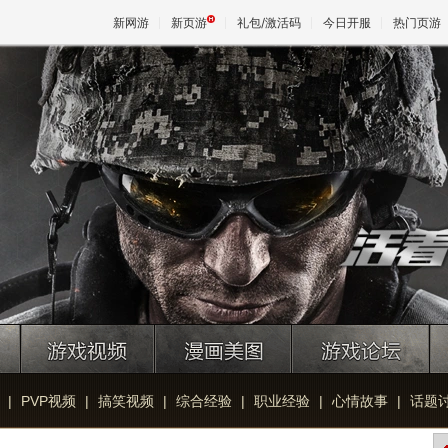
新网游
新页游
礼包/激活码
今日开服
热门页游
魔兽
天堂
王权与
|
PVP视频
|
搞笑视频
|
综合经验
|
职业经验
|
心情故事
|
话题