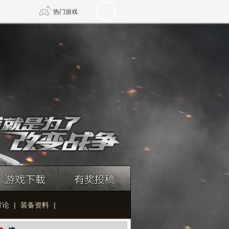
热门游戏
DNF
传奇4
剑网3旗舰版
新天龙八部
自由
诛仙世界
新仙侠5
讨论
|
装备资料
|