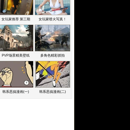
女玩家推荐 第三期
女玩家喷火写真！
PVP场景精美壁纸
多角色精彩抓拍
韩系恶搞漫画(一)
韩系恶搞漫画(二)