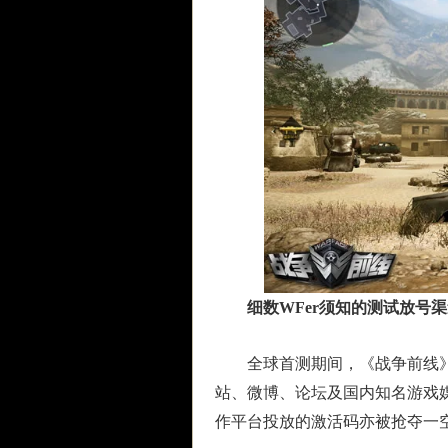
细数WFer须知的测试放号
全球首测期间，《战争前线》
站、微博、论坛及国内知名游戏
作平台投放的激活码亦被抢夺一空