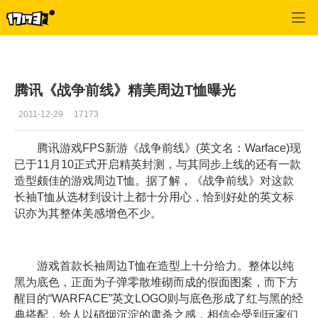
战争前线
>
美图推荐
>
正文
腾讯《战争前线》精美周边T恤曝光
2011-12-29
17173
腾讯游戏FPS新游《战争前线》(英文名：Warface)现
已于11月10正式开启精英封测，与其同步上线的还有一款
造型颇佳的游戏周边T恤。据了解，《战争前线》对这款
长袖T恤从选材到设计上都十分用心，恰到好处的英文标
识亦为其整体美感增色不少。
游戏首款长袖周边T恤在造型上十分给力。整体以纯
黑为底色，正面为子弹零散堆砌而成的假面图案，而下方
醒目的“WARFACE”英文LOGO则与底色形成了红与黑的经
典搭配，给人以硝烟沉淀的肃杀之感，相信会受到玩家们