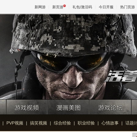
新网游
新页游
礼包/激活码
今日开服
热门页游
魔兽
天堂
王权与
|
PVP视频
|
搞笑视频
|
综合经验
|
职业经验
|
心情故事
|
话题