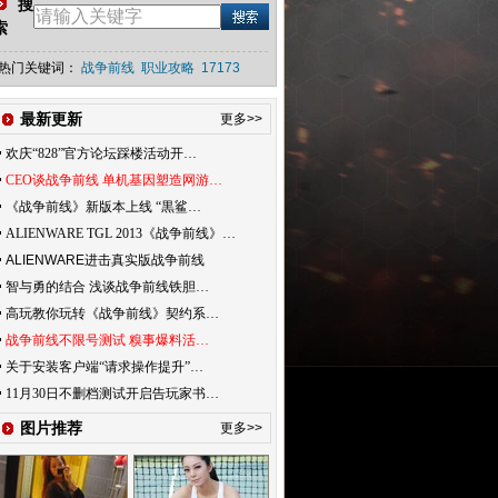
搜
索
热门关键词：
战争前线
职业攻略
17173
最新更新
更多>>
欢庆“828”官方论坛踩楼活动开…
CEO谈战争前线 单机基因塑造网游…
《战争前线》新版本上线 “黒鲨…
ALIENWARE TGL 2013《战争前线》…
ALIENWARE进击真实版战争前线
智与勇的结合 浅谈战争前线铁胆…
高玩教你玩转《战争前线》契约系…
战争前线不限号测试 糗事爆料活…
关于安装客户端“请求操作提升”…
11月30日不删档测试开启告玩家书…
图片推荐
更多>>