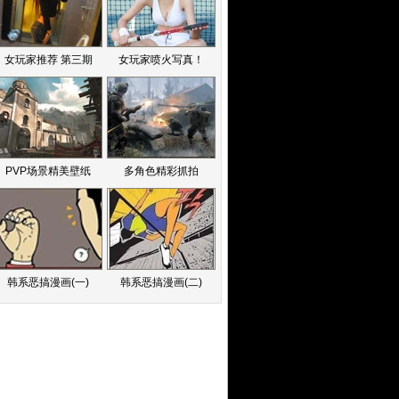
女玩家推荐 第三期
女玩家喷火写真！
PVP场景精美壁纸
多角色精彩抓拍
韩系恶搞漫画(一)
韩系恶搞漫画(二)