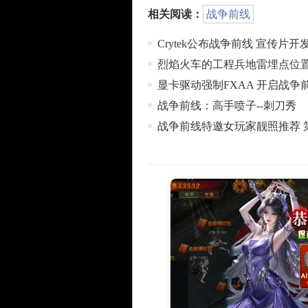
相关阅读：
战争前线
Crytek公布战争前线 宣传片开
烈焰火车的工程兵地雷埋点位置
显卡驱动强制FXAA 开启战争
战争前线：高手喷子--刺刀秀
战争前线特邀女玩家靓照推荐 