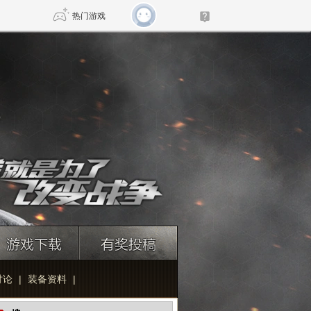
热门游戏
DNF
传奇4
剑网3旗舰版
新天龙八部
自由
诛仙世界
新仙侠5
讨论
|
装备资料
|