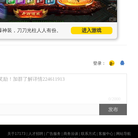
爆神装，刀刀光柱人人有份。
进入游戏
登录：
励！加群了解详情224611913
0
/2000
发布
关于17173
|
人才招聘
|
广告服务
|
商务洽谈
|
联系方式
|
客服中心
|
网站导航