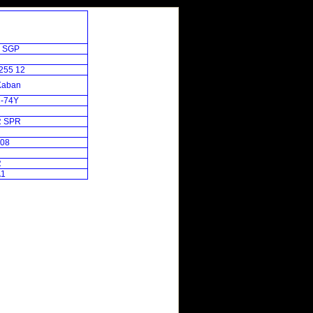
 SGP
255 12
Kaban
-74Y
 SPR
08
R
1