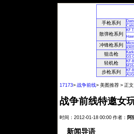
Dae
手枪系列
Cali
KF T
散弹枪系列
Haw
Micr
冲锋枪系列
KRI
Kar
狙击枪
GS G
KF-
轻机枪
M16
KF-
步枪系列
AUG
17173
>
战争前线
>
美图推荐
>
正文
战争前线特邀女玩
时间：2012-01-18 00:00
作者：
阿
新闻导语