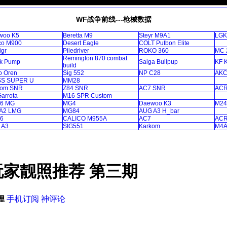
WF战争前线---枪械数据
woo K5
Beretta M9
Steyr M9A1
LGK
co M900
Desert Eagle
COLT Putbon Elite
igr
Piledriver
ROKO 360
MC 
Remington 870 combat
k Pump
Saiga Bullpup
KF 
build
o Oren
Sig 552
NP C28
AKC
SS SUPER U
MM28
kom SNR
Z84 SNR
AC7 SNR
ACR
arrota
M16 SPR Custom
86 MG
MG4
Daewoo K3
M24
A2 LMG
MG84
AUG A3 H_bar
86
CALICO M955A
AC7
AC
 A3
SIG551
Karkom
M4A
家靓照推荐 第三期
狸
手机订阅
神评论