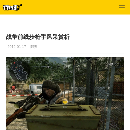
战争前线
>
游戏截图
>
正文
战争前线步枪手风采赏析
2012-01-17
阿狸