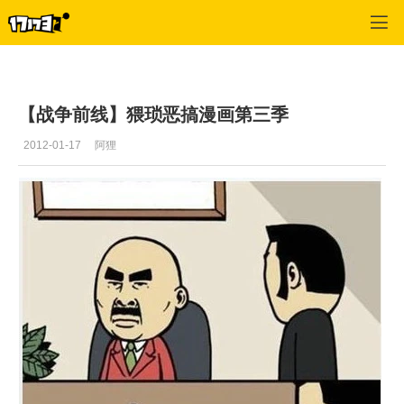
战争前线
>
恶搞漫画
>
正文
【战争前线】猥琐恶搞漫画第三季
2012-01-17
阿狸