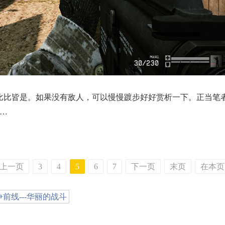
皆是。如果没有敌人，可以慢慢踱步好好赏析一下。正当笔者
……
上一页
3
4
5
6
7
下一页
末页
在本页
争前线---华丽的战斗