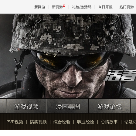
新网游
新页游
礼包/激活码
今日开服
热门页游
魔兽
天堂
王权与
|
PVP视频
|
搞笑视频
|
综合经验
|
职业经验
|
心情故事
|
话题