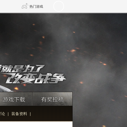
热门游戏
DNF
传奇4
剑网3旗舰版
新天龙八部
自由
诛仙世界
新仙侠5
讨论
|
装备资料
|